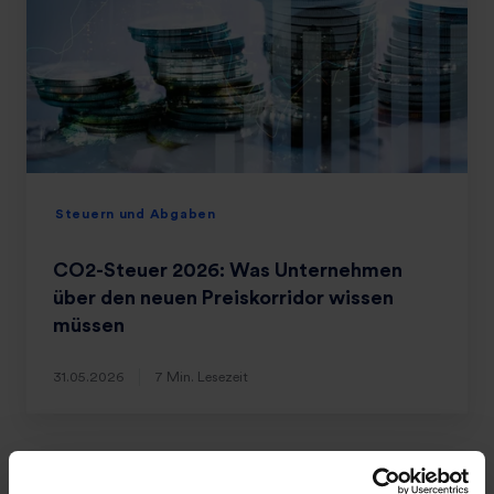
Steuern und Abgaben
CO2-Steuer 2026: Was Unternehmen
über den neuen Preiskorridor wissen
müssen
31.05.2026
7 Min. Lesezeit