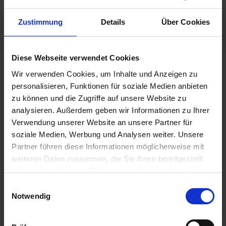
Zustimmung
Details
Über Cookies
Webinare mit Jasper Bongartz
Diese Webseite verwendet Cookies
Wir verwenden Cookies, um Inhalte und Anzeigen zu
personalisieren, Funktionen für soziale Medien anbieten
zu können und die Zugriffe auf unsere Website zu
analysieren. Außerdem geben wir Informationen zu Ihrer
Verwendung unserer Website an unsere Partner für
soziale Medien, Werbung und Analysen weiter. Unsere
Partner führen diese Informationen möglicherweise mit
weiteren Daten zusammen, die Sie ihnen bereitgestellt
haben oder die sie im Rahmen Ihrer Nutzung der Dienste
gesammelt haben. Bzgl. einer Datenweitergabe
E
außerhalb der EU oder eines sicheren Drittlands weisen
Notwendig
i
wir darauf hin, dass Sie nur erfolgt, wenn Sie uns dazu
n
Webinar
Ihre Einwilligung erteilt haben und dass die Verarbeitung
w