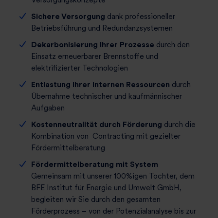
d
e
Sichere Versorgung
dank professioneller
r
Betriebsführung und Redundanzsystemen
U
Dekarbonisierung Ihrer Prozesse
durch den
m
Einsatz erneuerbarer Brennstoffe und
s
elektrifizierter Technologien
t
Entlastung Ihrer internen Ressourcen
durch
i
Übernahme technischer und kaufmännischer
e
Aufgaben
g
i
Kostenneutralität durch Förderung
durch die
n
Kombination von Contracting mit gezielter
d
Fördermittelberatung
e
Fördermittelberatung mit System
r
Gemeinsam mit unserer 100%igen Tochter, dem
P
BFE Institut für Energie und Umwelt GmbH,
r
begleiten wir Sie durch den gesamten
o
Förderprozess – von der Potenzialanalyse bis zur
d