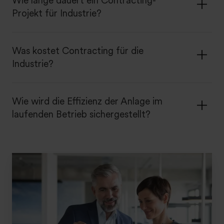
Wie lange dauert ein Contracting-
Projekt für Industrie?
Was kostet Contracting für die
Industrie?
Wie wird die Effizienz der Anlage im
laufenden Betrieb sichergestellt?
S
i
e
h
a
b