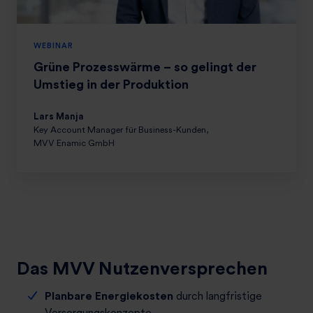
e
s
WEBINAR
s
w
Grüne Prozesswärme – so gelingt der
ä
Umstieg in der Produktion
r
m
Lars Manja
Key Account Manager für Business-Kunden,
e
MVV Enamic GmbH
–
s
o
g
e
l
i
Das MVV Nutzenversprechen
n
g
Planbare Energiekosten
durch langfristige
t
Versorgungskonzepte