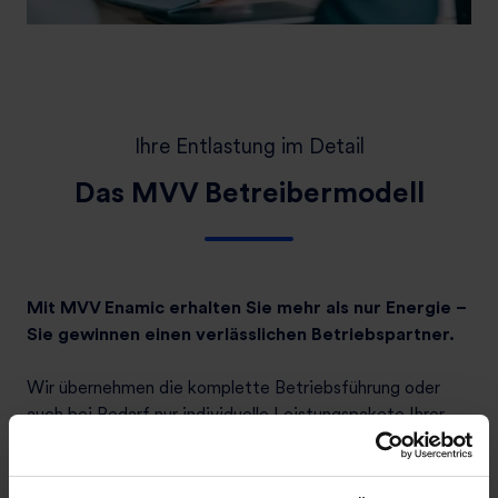
Ihre Entlastung im Detail
Das MVV Betreibermodell
Mit MVV Enamic erhalten Sie mehr als nur Energie –
Sie gewinnen einen verlässlichen Betriebspartner.
Wir übernehmen die komplette Betriebsführung oder
auch bei Bedarf nur individuelle Leistungspakete Ihrer
Energieanlage – technisch, kaufmännisch und
organisatorisch. So entlasten wir Ihre internen
Ressourcen und sichern gleichzeitig Effizienz,