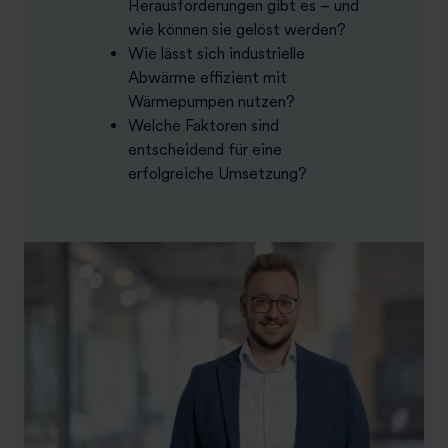
Herausforderungen gibt es – und
wie können sie gelöst werden?
Wie lässt sich industrielle
Abwärme effizient mit
Wärmepumpen nutzen?
Welche Faktoren sind
entscheidend für eine
erfolgreiche Umsetzung?
G
r
ü
n
e
P
r
o
z