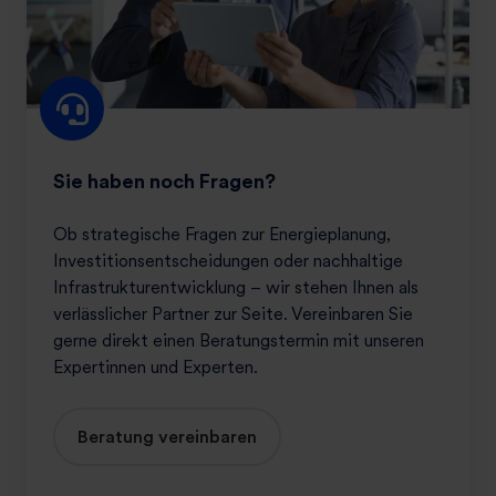
e
n
n
o
c
h
F
Sie haben noch Fragen?
r
a
Ob strategische Fragen zur Energieplanung,
g
Investitionsentscheidungen oder nachhaltige
e
Infrastrukturentwicklung – wir stehen Ihnen als
n
verlässlicher Partner zur Seite. Vereinbaren Sie
?
gerne direkt einen Beratungstermin mit unseren
Expertinnen und Experten.
Beratung vereinbaren