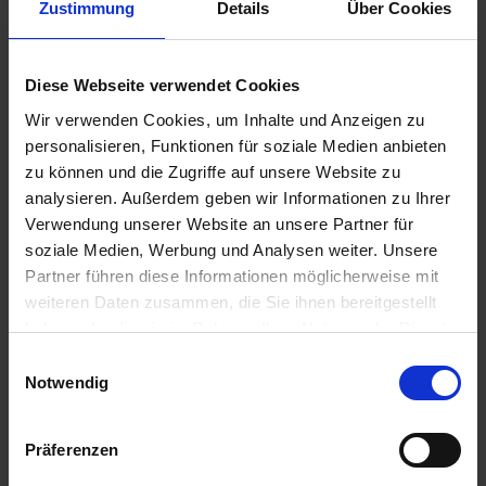
Zustimmung
Details
Über Cookies
Verfügbarkeit und regulatorische Konformität.
Technischer Betrieb
Diese Webseite verwendet Cookies
Wir verwenden Cookies, um Inhalte und Anzeigen zu
personalisieren, Funktionen für soziale Medien anbieten
Bereitschaftsdienst
zu können und die Zugriffe auf unsere Website zu
Instandhaltungsmanagement &
analysieren. Außerdem geben wir Informationen zu Ihrer
Kleinreparaturen
Verwendung unserer Website an unsere Partner für
Aufschaltung auf MVV-Leitwarte &
soziale Medien, Werbung und Analysen weiter. Unsere
Fernüberwachung
Partner führen diese Informationen möglicherweise mit
Energiemessung & kontinuierlicher
weiteren Daten zusammen, die Sie ihnen bereitgestellt
Verbesserungsprozess
haben oder die sie im Rahmen Ihrer Nutzung der Dienste
Schulung & Einweisung von Betriebspersonal
gesammelt haben. Bzgl. einer Datenweitergabe
und Dienstleistern
E
außerhalb der EU oder eines sicheren Drittlands weisen
Notwendig
Dokumentation, Prüfungen & TÜV-
i
wir darauf hin, dass Sie nur erfolgt, wenn Sie uns dazu
Management
n
Ihre Einwilligung erteilt haben und dass die Verarbeitung
w
Präferenzen
der Daten im Einklang mit den Feststellungen aus dem
i
Gerichtsurteil des Europäischen Gerichtshofes vom