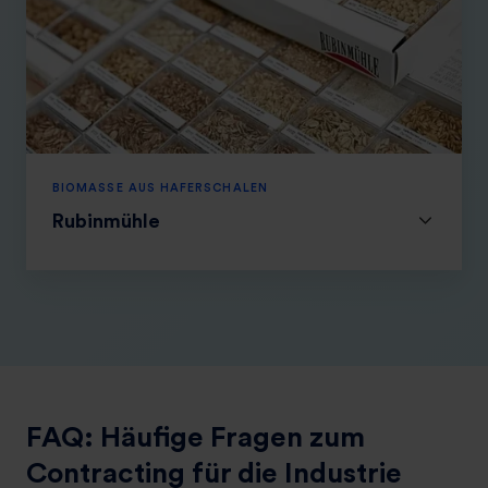
h
a
f
e
n
BIOMASSE AUS HAFERSCHALEN
Rubinmühle
FAQ: Häufige Fragen zum
Contracting für die Industrie