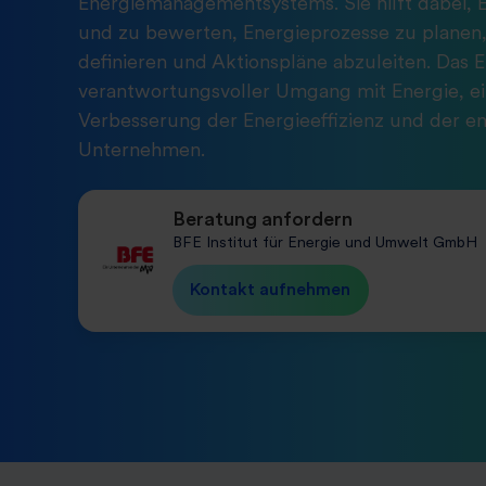
Energiemanagementsystems. Sie hilft dabei, 
und zu bewerten, Energieprozesse zu planen,
definieren und Aktionspläne abzuleiten. Das Er
verantwortungsvoller Umgang mit Energie, ein
Verbesserung der Energieeffizienz und der en
Unternehmen.
Beratung anfordern
BFE Institut für Energie und Umwelt GmbH
Kontakt aufnehmen