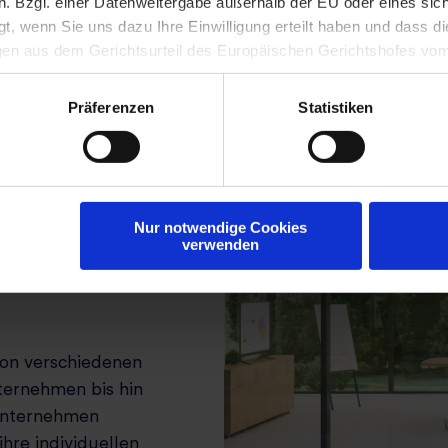
 Bzgl. einer Datenweitergabe außerhalb der EU oder eines sich
lgt, wenn Sie uns dazu Ihre Einwilligung erteilt haben und dass d
gen aus dem Gerichtsurteil des Europäischen Gerichtshofes vom
l steht. Weitere Informationen finden Sie in unseren
Datenschu
gement
Präferenzen
Statistiken
d und legt
Nur notwendige Cookies
hung, Messung
verwenden
essen in
u erzielen und
on verschiedenen
ternehmen bis hin
Unternehmen
hre individuellen