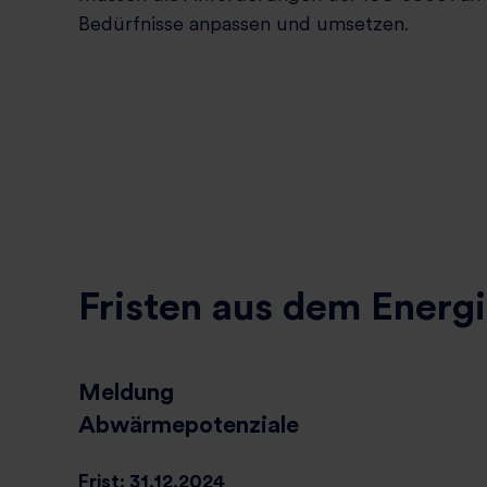
Bedürfnisse anpassen und umsetzen.
w
a
h
l
Fristen aus dem Energi
Meldung
Abwärmepotenziale
Frist: 31.12.2024