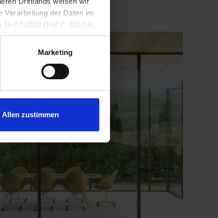
eren Drittlands weisen wir
ie Verarbeitung der Daten im
 16.07.2020 (Fall C-311/18),
tzhinweisen
.
Marketing
Allen zustimmen