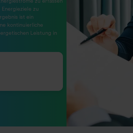
Energieströme zu erfassen
 Energieziele zu
gebnis ist ein
e kontinuierliche
ergetischen Leistung in