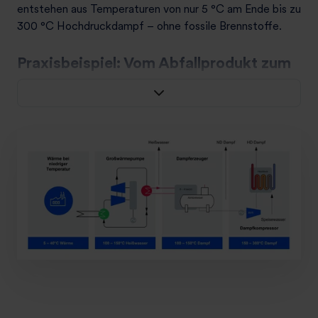
entstehen aus Temperaturen von nur 5 °C am Ende bis zu
300 °C Hochdruckdampf – ohne fossile Brennstoffe.
Praxisbeispiel: Vom Abfallprodukt zum
Hochdruckdampf
Die Grafik veranschaulicht eine Kaskadentechnologie,
die Niedertemperaturwärme stufenweise bis auf 300
°C Hochdruckdampf transformiert:
Was bedeutet das für Ihre Dampfversorgung?
Sie nutzen Energie, die ohnehin anfällt – und machen sie
produktiv. Statt fossile Brennstoffe einzukaufen, speisen
Sie betriebseigene Wärmequellen in Ihre
Dampferzeugung ein. Das senkt Brennstoffkosten,
reduziert CO₂-Emissionen und macht Ihre
Dampfversorgung unabhängiger von