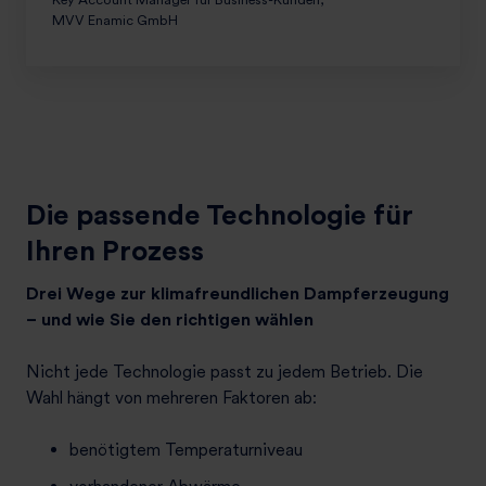
e
MVV Enamic GmbH
–
s
o
g
e
l
i
Die passende Technologie für
n
g
Ihren Prozess
t
d
Drei Wege zur klimafreundlichen Dampferzeugung
e
– und wie Sie den richtigen wählen
r
U
Nicht jede Technologie passt zu jedem Betrieb. Die
m
Wahl hängt von mehreren Faktoren ab:
s
t
benötigtem Temperaturniveau
i