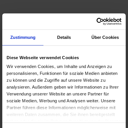
Energiepreisschwankungen.
Praxisbeispiel: Kaskadensystem für
Unser Vorgehen
Hochtemperatur-Dampf
In fünf Schritten zur
klimafreundlichen
Wärmequelle (5–40 °C):
Abwärme aus
Zustimmung
Details
Über Cookies
Produktionsprozessen, Kälteanlagen oder
Dampfversorgung
Druckluftsystemen bildet den Ausgangspunkt.
Großwärmepumpe (100–150 °C):
Die
Diese Webseite verwendet Cookies
Von der Potenzialanalyse bis zum laufenden Betrieb
Wärmepumpe hebt das Temperaturniveau an und
Wir verwenden Cookies, um Inhalte und Anzeigen zu
– so läuft die Umsetzung ab
erzeugt Heißwasser.
personalisieren, Funktionen für soziale Medien anbieten
Abhitzekessel (100–150 °C):
Das Heißwasser
zu können und die Zugriffe auf unsere Website zu
Die Umstellung auf klimafreundliche Dampferzeugung
wird in Niederdruckdampf (ND) umgewandelt.
analysieren. Außerdem geben wir Informationen zu Ihrer
ist ein Projekt mit vielen Facetten: Technologieauswahl,
Dampfkompressor/MVR (150–300 °C):
Die
Verwendung unserer Website an unsere Partner für
Fördermittel, Genehmigungen, Bau und Betrieb. MVV
mechanische Dampfverdichtung komprimiert den
soziale Medien, Werbung und Analysen weiter. Unsere
begleitet Unternehmen durch den gesamten Prozess –
Dampf auf Hochdruckniveau (HD) – für
Partner führen diese Informationen möglicherweise mit
auf Wunsch auch im Contracting-Modell ohne
anspruchsvolle Industrieprozesse.
weiteren Daten zusammen, die Sie ihnen bereitgestellt
Eigeninvestition.
haben oder die sie im Rahmen Ihrer Nutzung der Dienste