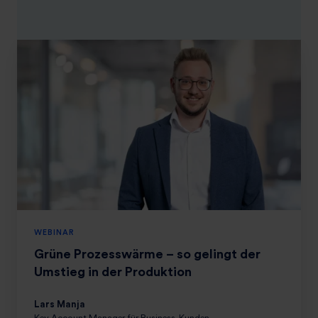
G
r
ü
n
e
P
r
o
z
e
s
WEBINAR
s
w
Grüne Prozesswärme – so gelingt der
ä
Umstieg in der Produktion
r
m
Lars Manja
Key Account Manager für Business-Kunden,