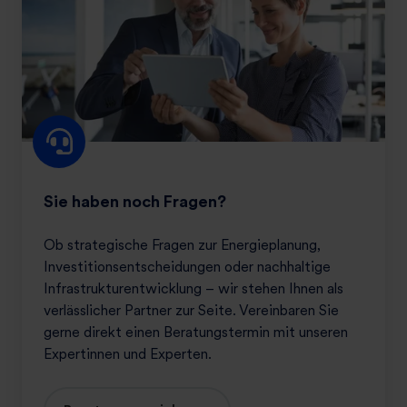
a
b
e
n
n
o
c
h
F
Sie haben noch Fragen?
r
a
Ob strategische Fragen zur Energieplanung,
g
Investitionsentscheidungen oder nachhaltige
e
Infrastrukturentwicklung – wir stehen Ihnen als
n
verlässlicher Partner zur Seite. Vereinbaren Sie
?
gerne direkt einen Beratungstermin mit unseren
Expertinnen und Experten.