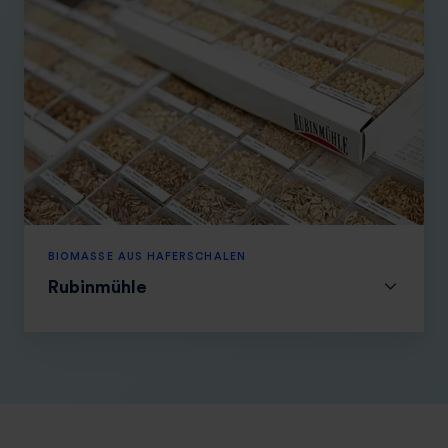
w
i
g
s
h
a
f
e
n
BIOMASSE AUS HAFERSCHALEN
Rubinmühle