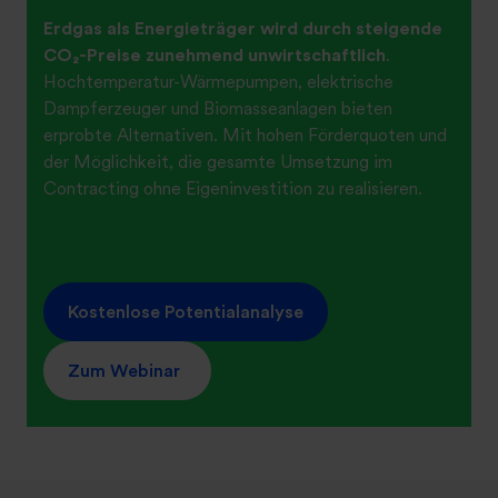
Erdgas als Energieträger wird durch steigende
CO₂-Preise zunehmend unwirtschaftlich
.
Hochtemperatur-Wärmepumpen, elektrische
Dampferzeuger und Biomasseanlagen bieten
erprobte Alternativen. Mit hohen Förderquoten und
der Möglichkeit, die gesamte Umsetzung im
Contracting ohne Eigeninvestition zu realisieren.
Kostenlose Potentialanalyse
Zum Webinar