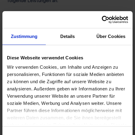
folgende Leistungen an:
Bündelung von Haupt- und Unterzählern (Strom,
Gas, Wasser, Wärme, Kälte etc.)
Verbrauchsdatenerfassung aller Medien von
Haupt- und Submeter
Zustimmung
Details
Über Cookies
Erstellung der verbrauchsabhängigen Abrechnung
inkl. der monatlichen Verbrauchsinformation gemäß
UVI
Diese Webseite verwendet Cookies
Eine Plattform zum Monitoring aller
Wir verwenden Cookies, um Inhalte und Anzeigen zu
Verbrauchsdaten, zur Erstellung der
personalisieren, Funktionen für soziale Medien anbieten
Selbstabrechnung und für Energieeffizienzanalysen
zu können und die Zugriffe auf unsere Website zu
Liegenschafts- und Mietermanagement
analysieren. Außerdem geben wir Informationen zu Ihrer
Energiemanagementsystem, welches
Verwendung unserer Website an unsere Partner für
Energiefresser erkennt und zum Aufbau eines
soziale Medien, Werbung und Analysen weiter. Unsere
gezielten Nachhaltigkeitsmanagements
Partner führen diese Informationen möglicherweise mit
Offene Schnittstellen, um weitere Systeme und
weiteren Daten zusammen, die Sie ihnen bereitgestellt
Prozesse medienbruchfrei anzubinden
haben oder die sie im Rahmen Ihrer Nutzung der Dienste
gesammelt haben. Bzgl. einer Datenweitergabe
E