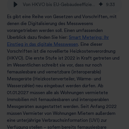
Von HKVO bis EU-Gebäudeeffizienzrichtline – das kommt auf die Wohnungswirtschaft zu. Ein Ausblick.
9
:
33
Es gibt eine Reihe von Gesetzen und Vorschriften, mit
denen die Digitalisierung des Messwesens
vorangetrieben werden soll. Einen umfassenden
Überblick dazu finden Sie hier:
Smart Metering: Ihr
Einstieg in das digitale Messwesen
. Eine dieser
Vorschriften ist die novellierte Heizkostenverordnung
(HKVO). Die erste Stufe ist 2022 in Kraft getreten und
im Wesentlichen schreibt sie vor, dass nur noch
fernauslesbare und vernetzbare (interoperable)
Messgeräte (Heizkostenverteiler, Wärme- und
Wasserzähler) neu eingebaut werden dürfen. Ab
01.01.2027 müssen alle als Wohnungen vermietete
Immobilien mit fernauslesbaren und interoperablen
Messgeräten ausgestattet werden. Seit Anfang 2022
müssen Vermieter von Wohnungen Mietern außerdem
eine unterjährige Verbrauchsinformation (UVI) zur
Verfügung stellen – sofern bereits fernauslesbare