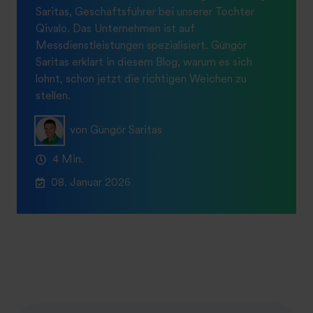
Saritas, Geschäftsführer bei unserer Tochter
Qivalo. Das Unternehmen ist auf
Messdienstleistungen spezialisiert. Güngör
Saritas erklärt in diesem Blog, warum es sich
lohnt, schon jetzt die richtigen Weichen zu
stellen.
von Güngör Saritas
4 Min.
08. Januar 2026