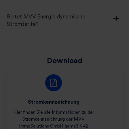
Bietet MVV Energie dynamische
Stromtarife?
Download
S
t
r
o
Strom­kenn­zeichnung
m
­
Hier finden Sie alle Infor­mationen zu der
k
Strom­kenn­zeichnung der MVV
e
ImmoSolutions GmbH gemäß § 42