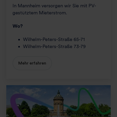
t
In Mannheim versorgen wir Sie mit PV-
r
gestütztem Mieterstrom.
o
m
Wo?
i
n
Wilhelm-Peters-Straße 65-71
M
Wilhelm-Peters-Straße 73-79
a
n
n
Mehr erfahren
h
e
i
m
S
-
m
R
a
h
r
e
t
i