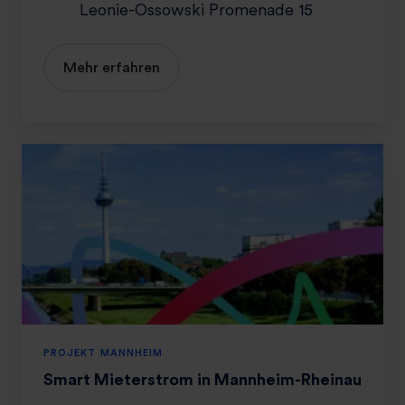
h
Leonie-Ossowski Promenade 15
e
i
m
Mehr erfahren
-
S
p
i
S
n
m
e
a
l
r
l
t
i
M
i
e
t
e
PROJEKT MANNHEIM
r
Smart Mieterstrom in Mannheim-Rheinau
s