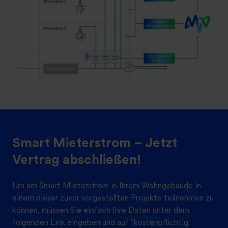
Smart Mieterstrom – Jetzt
Vertrag abschließen!
Um am Smart Mieterstrom in Ihrem Wohngebäude in
einem dieser zuvor vorgestellten Projekte teilnehmen zu
können, müssen Sie einfach Ihre Daten unter dem
folgenden Link eingeben und auf "kostenpflichtig