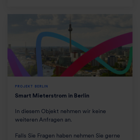
i
m
-
F
r
a
n
k
l
i
n
PROJEKT BERLIN
Smart Mieterstrom in Berlin
In diesem Objekt nehmen wir keine
weiteren Anfragen an.
Falls Sie Fragen haben nehmen Sie gerne