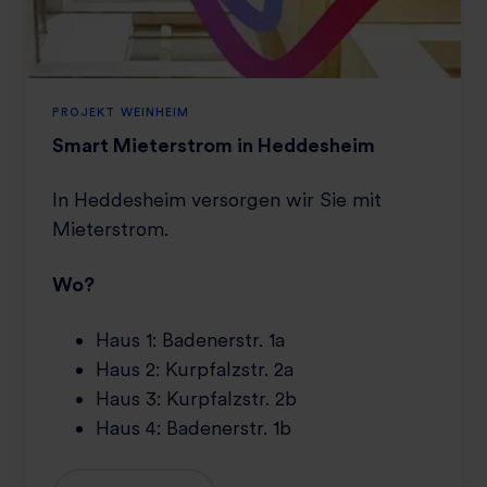
M
i
e
t
e
PROJEKT WEINHEIM
r
Smart Mieterstrom in Heddesheim
s
t
In Heddesheim versorgen wir Sie mit
r
Mieterstrom.
o
m
Wo?
i
n
Haus 1: Badenerstr. 1a
H
Haus 2: Kurpfalzstr. 2a
e
d
Haus 3: Kurpfalzstr. 2b
d
Haus 4: Badenerstr. 1b
e
s