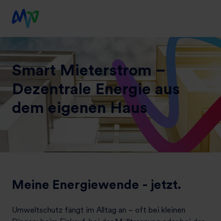
Smart Mieterstrom –
Dezentrale Energie aus
dem eigenen Haus
Meine Energiewende - jetzt.
Umweltschutz fängt im Alltag an – oft bei kleinen