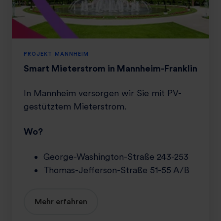
M
n
i
a
e
u
t
e
PROJEKT MANNHEIM
r
Smart Mieterstrom in Mannheim-Franklin
s
t
In Mannheim versorgen wir Sie mit PV-
r
gestütztem Mieterstrom.
o
m
Wo?
i
n
George-Washington-Straße 243-253
M
Thomas-Jefferson-Straße 51-55 A/B
a
n
n
Mehr erfahren
h
e