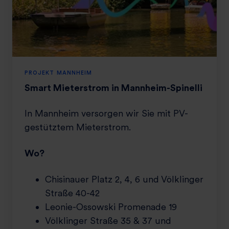
v
0
t
v
0
M
.
i
d
e
e
t
e
PROJEKT MANNHEIM
r
Smart Mieterstrom in Mannheim-Spinelli
s
t
In Mannheim versorgen wir Sie mit PV-
r
gestütztem Mieterstrom.
o
m
Wo?
i
n
Chisinauer Platz 2, 4, 6 und Völklinger
M
Straße 40-42
a
n
Leonie-Ossowski Promenade 19
n
Völklinger Straße 35 & 37 und