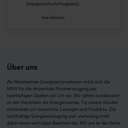
n
Energie­wirt­schafts­gesetz.
n
­
hier klicken
z
e
i
c
h
n
u
Über uns
n
g
Als Mannheimer Energieunternehmen setzt sich die
MVV für die dezentrale Stromerzeugung aus
nachhaltigen Quellen vor Ort ein. Wir zählen bundesweit
zu den Vorreitern der Energiewende. Für unsere Kunden
entwickeln wir innovative Lösungen und Produkte. Die
nachhaltige Energieerzeugung und -verteilung stellt
dabei einen wichtigen Baustein dar. Mit uns an der Seite