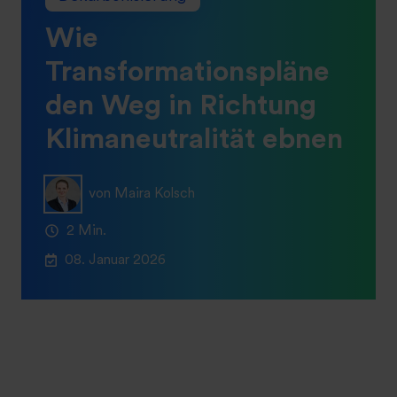
Wie
Transformationspläne
den Weg in Richtung
Klimaneutralität ebnen
von Maira Kolsch
2 Min.
08. Januar 2026