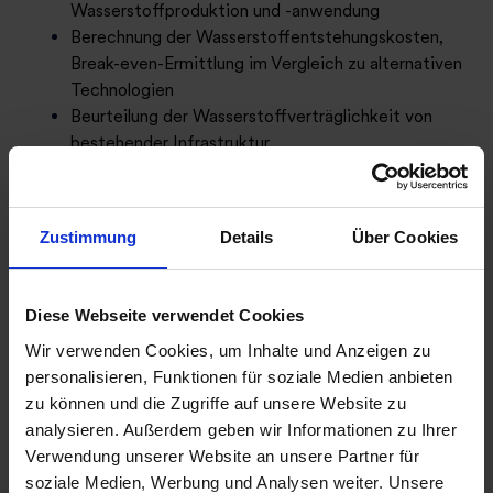
Wasserstoffproduktion und -anwendung
Berechnung der Wasserstoffentstehungskosten,
Break-even-Ermittlung im Vergleich zu alternativen
Technologien
Beurteilung der Wasserstoffverträglichkeit von
bestehender Infrastruktur
Bestimmung der Abnehmerstruktur und
Vermarktungsoptionen von eigenproduziertem
Wasserstoff sowie Beschaffungsunterstützung
Zustimmung
Details
Über Cookies
Wirtschaftlichkeitsanalyse (Sensitivitätsanalyse)
unter verschiedenen Speicher-, Last- und
Preisszenarien
Diese Webseite verwendet Cookies
Bewertung der Vermarktungspotenziale von
Wir verwenden Cookies, um Inhalte und Anzeigen zu
Abwärme und Sauerstoff als Nebenprodukt der
personalisieren, Funktionen für soziale Medien anbieten
Wasserstoffproduktion
zu können und die Zugriffe auf unsere Website zu
analysieren. Außerdem geben wir Informationen zu Ihrer
Fazit: Wasserstoff: eine Säule
Verwendung unserer Website an unsere Partner für
der Energiewende
soziale Medien, Werbung und Analysen weiter. Unsere