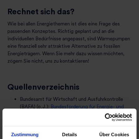
Rechnet sich das?
Wie bei allen Energiethemen ist dies eine Frage des
passenden Konzeptes. Richtig geplant und an die
individuellen Bedürfnisse angepasst, sind Wärmepumpen
eine finanziell sehr attraktive Alternative zu fossilen
Energieträgern. Wenn Sie mehr dazu wissen möchten,
zögern Sie nicht, uns zu kontaktieren!
Quellenverzeichnis
Bundesamt für Wirtschaft und Ausfuhrkontrolle
(BAFA) (o. J.):
Bundesförderung für Energie- und
Ressourceneffizienz in der Wirtschaft (EEW)
.
[abgerufen am 10. Okt. 2025].
Zustimmung
Details
Über Cookies