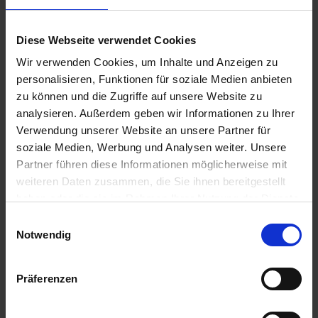
Topics:
Diese Webseite verwendet Cookies
Wärmepumpe
Wir verwenden Cookies, um Inhalte und Anzeigen zu
personalisieren, Funktionen für soziale Medien anbieten
zu können und die Zugriffe auf unsere Website zu
analysieren. Außerdem geben wir Informationen zu Ihrer
Verwendung unserer Website an unsere Partner für
soziale Medien, Werbung und Analysen weiter. Unsere
Partner führen diese Informationen möglicherweise mit
weiteren Daten zusammen, die Sie ihnen bereitgestellt
haben oder die sie im Rahmen Ihrer Nutzung der Dienste
gesammelt haben. Bzgl. einer Datenweitergabe
E
außerhalb der EU oder eines sicheren Drittlands weisen
Notwendig
i
wir darauf hin, dass Sie nur erfolgt, wenn Sie uns dazu
n
Ihre Einwilligung erteilt haben und dass die Verarbeitung
w
Präferenzen
der Daten im Einklang mit den Feststellungen aus dem
i
Gerichtsurteil des Europäischen Gerichtshofes vom
l
16.07.2020 (Fall C-311/18), sogenanntes Schrems II