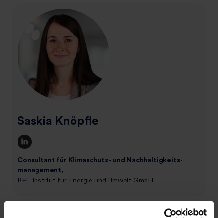
Saskia Knöpfle
Consultant für Klimaschutz- und Nachhaltigkeits­
management,
BFE Institut für Energie und Umwelt GmbH