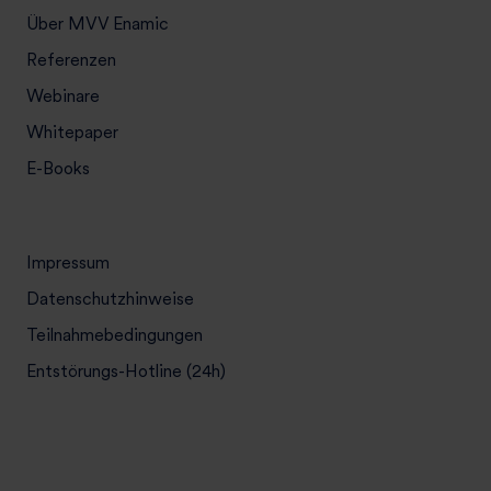
t
Über MVV Enamic
i
Referenzen
e
Webinare
g
i
Whitepaper
n
E-Books
d
e
r
P
Impressum
r
Datenschutzhinweise
o
d
Teilnahmebedingungen
u
Entstörungs-Hotline (24h)
k
t
i
o