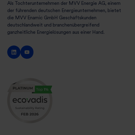
r
Als Tochterunternehmen der MVV Energie AG, einem
m
der führenden deutschen Energieunternehmen, bietet
e
die MVV Enamic GmbH Geschäftskunden
–
deutschlandweit und branchenübergreifend
s
ganzheitliche Energielösungen aus einer Hand.
o
g
e
l
i
n
g
t
d
e
r
U
m
s