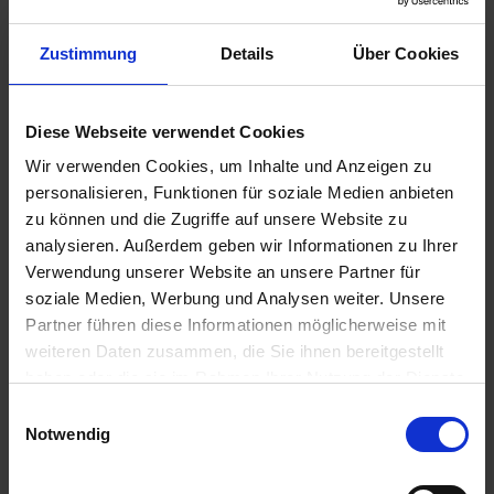
Zustimmung
Details
Über Cookies
Diese Webseite verwendet Cookies
Wir verwenden Cookies, um Inhalte und Anzeigen zu
personalisieren, Funktionen für soziale Medien anbieten
zu können und die Zugriffe auf unsere Website zu
Marie Wischeropp
analysieren. Außerdem geben wir Informationen zu Ihrer
Verwendung unserer Website an unsere Partner für
soziale Medien, Werbung und Analysen weiter. Unsere
Consultant Energieeffizienz
Partner führen diese Informationen möglicherweise mit
BFE Institut für Energie und Umwelt GmbH
weiteren Daten zusammen, die Sie ihnen bereitgestellt
haben oder die sie im Rahmen Ihrer Nutzung der Dienste
gesammelt haben. Bzgl. einer Datenweitergabe
E
außerhalb der EU oder eines sicheren Drittlands weisen
Notwendig
i
wir darauf hin, dass Sie nur erfolgt, wenn Sie uns dazu
Häufig gestellte Fragen zur
n
Ihre Einwilligung erteilt haben und dass die Verarbeitung
w