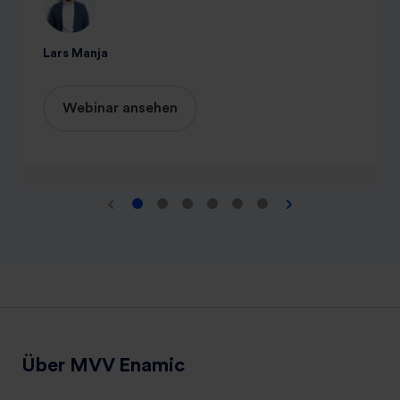
Lars Manja
G
Webinar ansehen
r
ü
n
e
P
r
o
z
e
s
s
Über MVV Enamic
w
ä